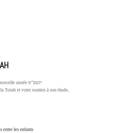
RAH
A tous les membres de notre Kéhila לאוי״ט. A l’aube de cette nouvelle année תשפ”א
זכות de votre amour pour la Torah et votre soutien à son étude,
s entre les enfants