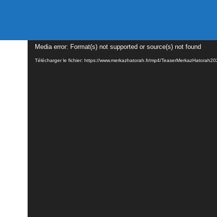
Lecteur
Media error: Format(s) not supported or source(s) not found
vidéo
Télécharger le fichier: https://www.merkazhatorah.fr/mp4/TeaserMerkazHatora