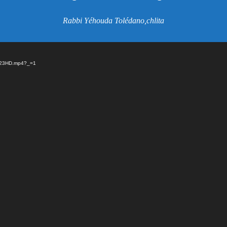
Rabbi Yéhouda Tolédano,chlita
h2023HD.mp4?_=1