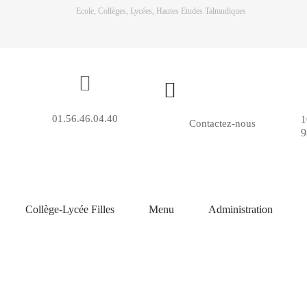
Ecole, Collèges, Lycées, Hautes Etudes Talmudiques
01.56.46.04.40
1
Contactez-nous
9
Collège-Lycée Filles
Menu
Administration