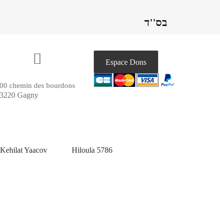
בס''ד
Espace Dons
00 chemin des bourdons
3220 Gagny
Kehilat Yaacov
Hiloula 5786