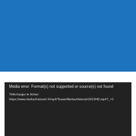
élèves
l’envie et le goût de l’étude, le “gechmack”.
Rabbi Yéhouda Tolédano,chlita
Lecteur
Media error: Format(s) not supported or source(s) not found
vidéo
Télécharger le fichier:
https://www.merkazhatorah.fr/mp4/TeaserMerkazHatorah2023HD.mp4?_=1