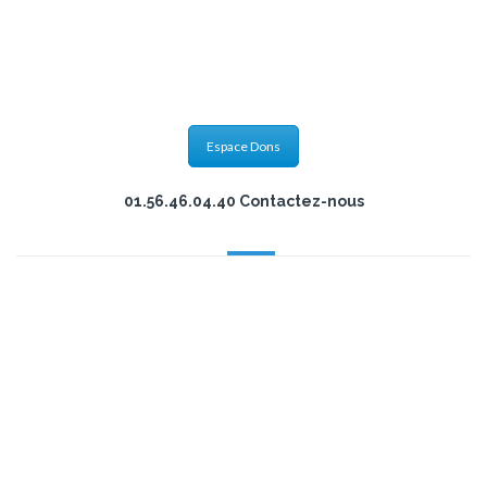
Plaquette Merkaz Hatorah
Ouvrir
Espace Dons
01.56.46.04.40 Contactez-nous
" UN BÂTIMENT N'EST
QU'UN CONTENANT, LE
PLUS IMPORTANT C'EST LE
CONTENU "